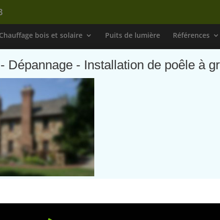
B
Chauffage bois et solaire
Puits de lumière
Références
 - Dépannage - Installation de poêle à g
 insert