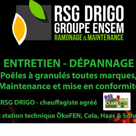
zat sur Lèze -
05.61.69.21.14