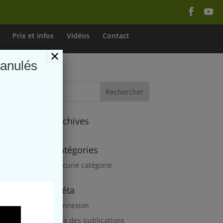
Prix et infos
Vidéos
Contact
×
ranulés
Archives
Catégories
Aucune catégorie
Méta
Connexion
Flux des publications